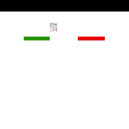
Auto Portello
info@autoportello.nl
Komkleiland 10,
6666 MG Heteren
+31 (0) 264723222