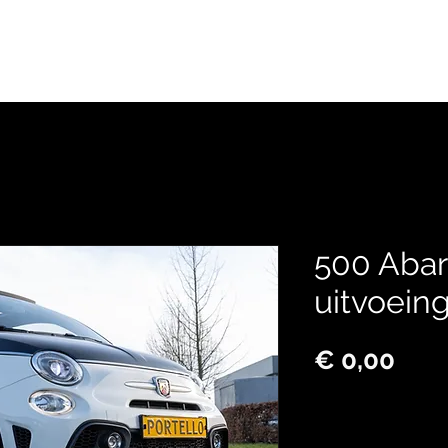
D
FINANCIAL LEASE
OVER ONS
DI
500 Abar
uitvoeing
Prijs
€ 0,00