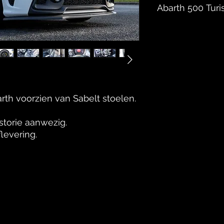
Abarth 500 Turi
- Speciale uitvoerin
BOUWJAAR 17-08-2
MERK Abarth
MODEL 595
TYPE Turismo
APK GELDIG TOT Nieu
th voorzien van Sabelt stoelen.
AANTAL DEUREN 3
AANTAL ZITPLAATS
storie aanwezig.
TRANSMISSIE Hand
flevering.
AANTAL VERSNELL
BRANDSTOF Benzin
KLEUR Wit / Zwart
CILINDERINHOUD 1
Specificatie's:
Stuurwielbedieni
Leder stuur Vers
Sabelt Sportstoel
spiegels Verwarm