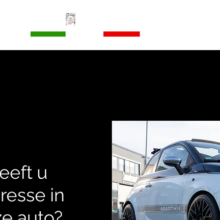
HOME
AANBO
eeft u
eresse in
e auto?