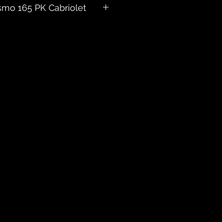
smo 165 PK Cabriolet
g met Sabelt stoelen!
016
w bij aflevering
EN 4
geschakeld
INGEN 5
e
400 CC
ng Automatische airconditining
tralers Parkeersensoren achter
en Getint glas Elektrische
de spiegels Navigatie