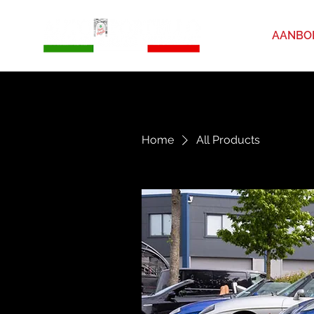
HOME
AANBO
Home
All Products