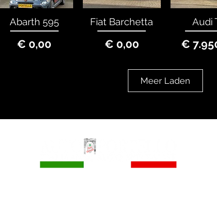
Abarth 595
Fiat Barchetta
Audi 
Prijs
Prijs
P
€ 0,00
€ 0,00
€ 7.95
Meer Laden
Auto Portello
info@autoportello.nl