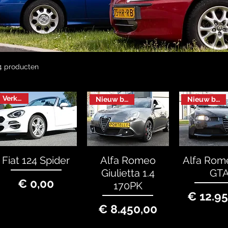
4 producten
Verkocht
Nieuw binnen
Nieuw binnen
Fiat 124 Spider
Alfa Romeo
Alfa Rom
Giulietta 1.4
GT
Prijs
€ 0,00
170PK
P
€ 12.9
Prijs
€ 8.450,00