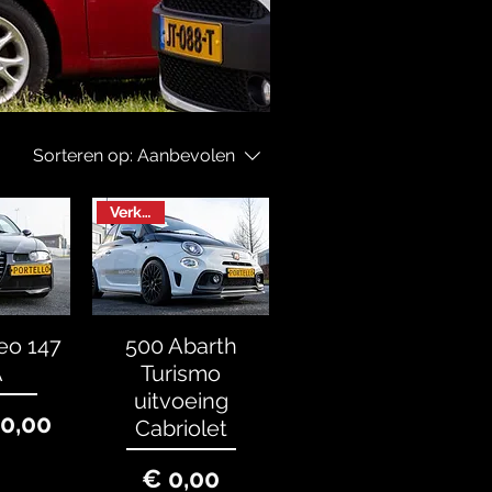
Sorteren op:
Aanbevolen
Verkocht
eo 147
500 Abarth
A
Turismo
uitvoeing
rijs
50,00
Cabriolet
Prijs
€ 0,00