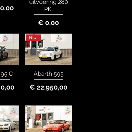
uitvoering 280
rijs
50,00
PK.
Prijs
€ 0,00
Nieuw
595 C
Abarth 595
rijs
Prijs
50,00
€ 22.950,00