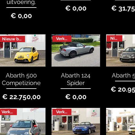
uitvoering.
Prijs
P
€ 0,00
€ 31.7
Prijs
€ 0,00
Nieuw
Verkocht
Nieuw binnen
Abarth 500
Abarth 124
Abarth 
Competizione
Spider
P
€ 20.9
Prijs
Prijs
€ 22.750,00
€ 0,00
Verkocht
Verkocht