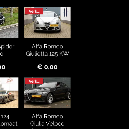
Verkocht
Spider
Alfa Romeo
so
Giulietta 125 KW
rijs
Prijs
00
€ 0,00
Verkocht
 124
Alfa Romeo
tomaat
Giulia Veloce