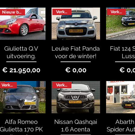
Verkocht
Verkocht
Nieuw binnen
Giulietta Q.V
Leuke Fiat Panda
Fiat 124 
uitvoering.
voor de winter!
Lus
Prijs
Prijs
P
€ 21.950,00
€ 0,00
€ 0,
Verkocht
Verkocht
Alfa Romeo
Nissan Qashqai
Abarth
Giulietta 170 PK
1.6 Acenta
Spider Au