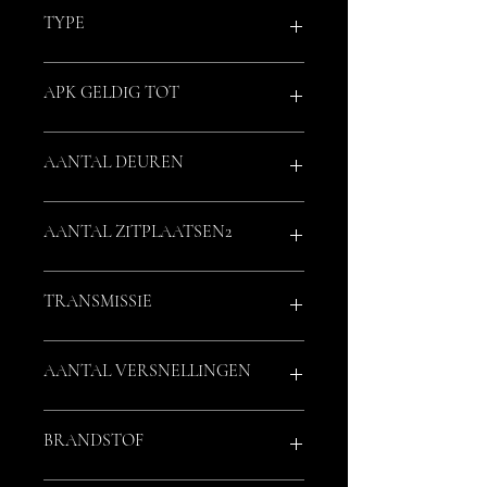
Giulia
TYPE
2.0 T 280 PK AWD
APK GELDIG TOT
Nieuw bij aflevering
AANTAL DEUREN
4
AANTAL ZITPLAATSEN2
5
TRANSMISSIE
Automaat
AANTAL VERSNELLINGEN
8
BRANDSTOF