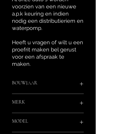
voorzien van een nieuwe
a.p.k keuring en indien
nodig een distributieriem en
waterpomp.
Heeft u vragen of wilt u een
proefrit maken bel gerust
voor een afspraak te
maken.
BOUWJAAR
29-08-2019
75575
KM
MERK
Alfa Romeo
MODEL